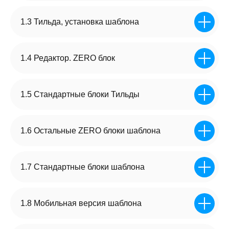
1 сайт - шаблон из обучения
2-й сайт — ваша работа с практики на первой
1.3 Тильда, установка шаблона
неделе
1.4 Редактор. ZERO блок
1.5 Стандартные блоки Тильды
1.6 Остальные ZERO блоки шаблона
Работаете по закону,
1.7 Стандартные блоки шаблона
знаете как платить налоги, по какому
договору работать, как принимать
платежи от юр. лиц
1.8 Мобильная версия шаблона
Вы стали самозанятым
Сделали свой договор