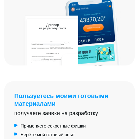
2
Если бы вы могли просыпаться когда
захотите, не смотреть на цены в
магазинах, дарить дорогие подарки
близким..
Стоило бы это обучение 19900?
3
И наконец, если бы все ваши знакомые,
друзья и одноклассники офигели от того,
какой жизнью вы начали жить..