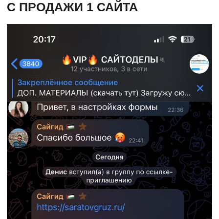
НА ОБУЧЕНИИ
ЗАПИСАТЬСЯ НА ОБУЧЕНИЕ
ПОЛУЧИТЬ 3 УРОКА
БЕСПЛАТНО В TG
ПОДПИСАТЬСЯ
НА TELEGRAM КАНАЛ
Евгений Кот
Наверх ↑
Дизайн | Маркетинг
© Copyright. Все права защищены |
Политика
конфиденциальности
|
Оферта на разработку
|
Оферта на обучение