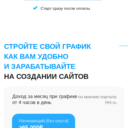
HH.ru
Начинающий (б
ез опыта)
≥
65.000₽
Стажёр (опыт до 1 года
)
≥100
.000₽
Специалист (опыт от 1 года
)
≥150
.000₽