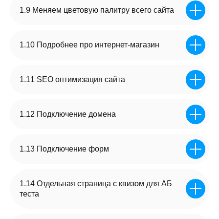
1.9 Меняем цветовую палитру всего сайта
Договор
на разработку сайта
1.10 Подробнее про интернет-магазин
1.11 SEO оптимизация сайта
Пользуетесь моими готовыми
1.12 Подключение домена
материалами
получаете заявки на разработку
Применяете секретные фишки
1.13 Подключение форм
Берёте мой готовый опыт
1.14 Отдельная страница с квизом для АБ
теста