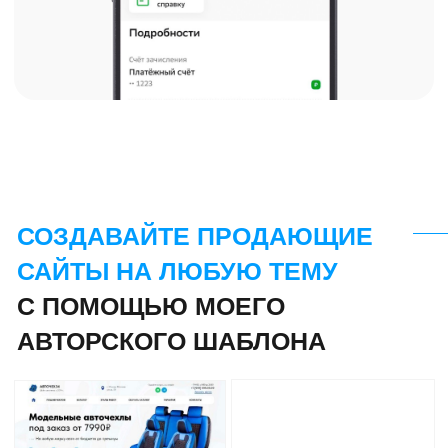
ПОНЯТНЫЙ И УДОБНЫЙ
РЕДАКТОР ШАБЛОНА.
НИКАКОГО КОДА!
Жмёте 2 раза, меняете под
заказчика. Вот и все!
Тильда - самая лёгкая и простая система
управления сайтом. Справится любой
новичок