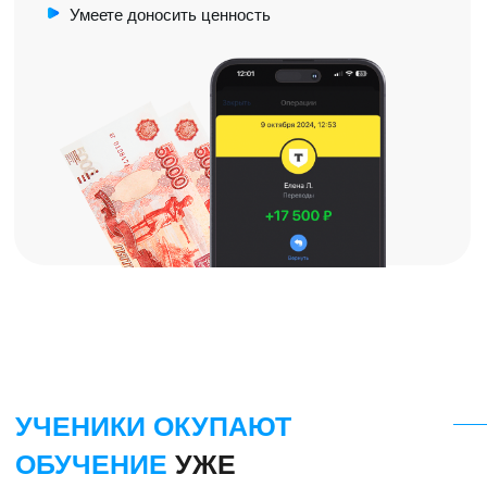
Хотите получить
результат через час
Не покупайте обучение, если
вы не готовы работать от 3 часов
в день, и выполнять мои задания
Хотите создавать большие
многостраничные сайты
В обучении показано, как делать
одностраничные сайты, которые
пользуются спросом у заказчиков
ОСВОЙТЕ НОВОЕ ДЕЛО,
И НАЧНИТЕ НАКОНЕЦ ЖИТЬ
В КАЙФ!
ЖДУ ВАС