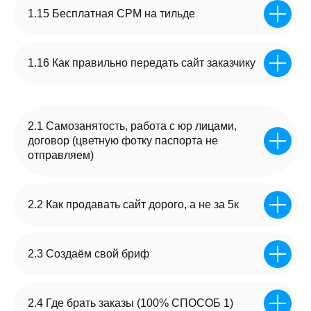
1.15 Бесплатная СРМ на тильде
1.16 Как правильно передать сайт заказчику
Знаете как продавать
сайты дороже 10т. ₽. На что давить, как
общаться
2.1 Самозанятость, работа с юр лицами,
Готовые скрипты под рукой
договор (цветную фотку паспорта не
Умеете доносить ценность
отправляем)
2.2 Как продавать сайт дорого, а не за 5к
2.3 Создаём свой бриф
2.4 Где брать заказы (100% СПОСОБ 1)