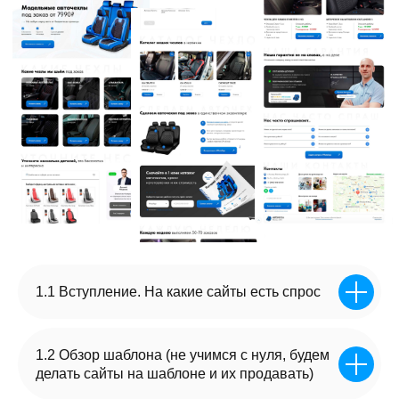
ДАВАЙТЕ ПОСМОТРИМ
НА ВАШ РЕЗУЛЬТАТ
К КОНЦУ
ВТОРОЙ НЕДЕЛИ ОБУЧЕНИЯ
1.1 Вступление. На какие сайты есть спрос
Получили 2 готовых сайта,
1.2 Обзор шаблона (не учимся с нуля, будем
которые вы сможете показывать
делать сайты на шаблоне и их продавать)
будущим заказчикам, как портфолио