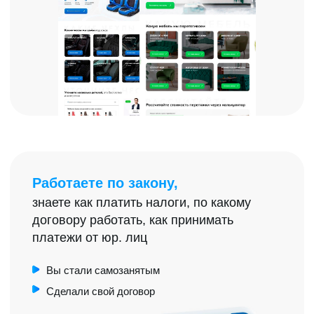
ОТВЕТЬТЕ ВСЕГО НА 3
ВОПРОСА
ЗДЕСЬ И СЕЙЧАС
1
Если бы вы уже в ближайший месяц
заработали больше, чем на наёмной
работе и могли спокойно писать
заявление на увольнение..
Стоило бы это обучение 19900?