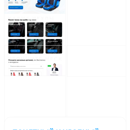
Не нужно
Не нужно уметь
разбираться
писать код или
в дизайне
верстать
Взяли шаблон - сделали сайт за 1-2 дня -
заработали 10-30к.
Заказчики в восторге от
этого дизайна!
ТАРИФЫ НА ОБУЧЕНИЕ
ВО ВРЕМЯ ОБУЧЕНИЯ,
СОЗДАДИТЕ ПЕРВЫЕ САЙТЫ
ДЛЯ СВОЕГО ПОРТФОЛИО,