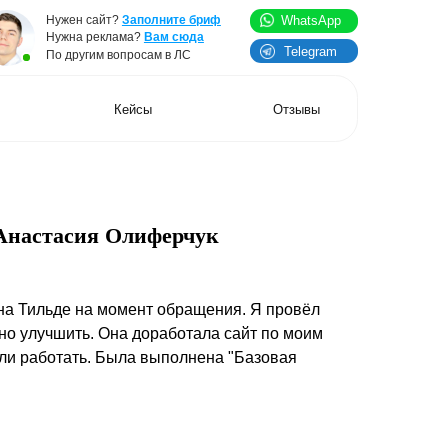
WhatsApp
йт?
Заполните бриф
клама?
Вам сюда
Telegram
 вопросам в ЛС
Кейсы
Отзывы
 Анастасия Олиферчук
 на Тильде на момент обращения. Я провёл
жно улучшить. Она доработала сайт по моим
ли работать. Была выполнена "Базовая