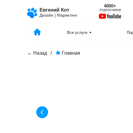
4000+
1
Евгений Кот
подписчиков
отзыв
Дизайн | Маркетинг
Все услуги
Портфолио
/
← Назад
Главная