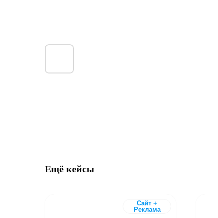
Ещё кейсы
Сайт +
Реклама