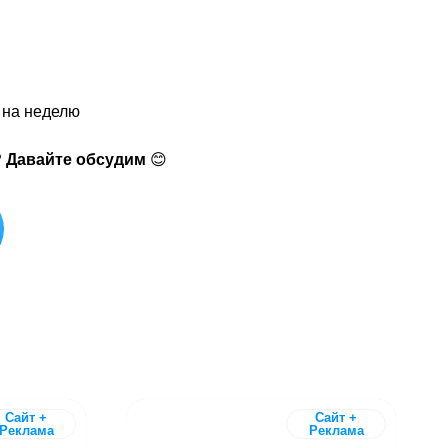
 на неделю
? Давайте обсудим
😊
Сайт +
Сайт +
Реклама
Реклама