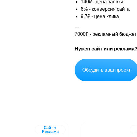
140₽ - цена заявки
6% - конверсия сайта
9,7₽ - цена клика
---
7000₽ - рекламный бюджет
Нужен сайт или реклама
Обсудить ваш проект
Сайт +
Реклама