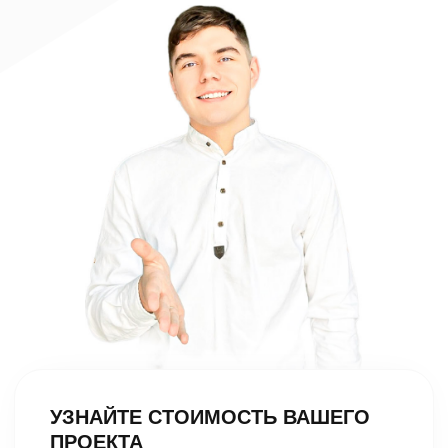
Подписаться в Telegram
Подписаться в VK
Подписаться в YouTube
Евгений Кот
Наверх ↑
Дизайн | Маркетинг
Создание сайта "Под
Главная
ключ"
Портфолио
Настройка рекламы
Обучение
Яндекс Директ
Калькулятор
Настройка ВК рекламы
Обучение "Научу
Кейсы
создавать сайты"