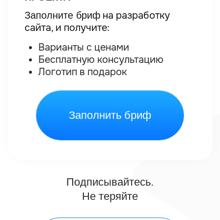
Отзывы
Обучение
Блог
"Профессиональный
Директ"
© Copyright.
ИП НИКИТЕНКО ЕВГЕНИЙ СЕРГЕЕВИЧ
ИНН 613304187278 / ОГРНИП 325619600196681
Политика конфиденциальности
Оферта на создание и продвижение сайта
Оферта на обучение
Видео
Создание сайта
СМОТРЕТЬ
аявки по 100₽
З
evgeniykot.ru
В TELEGRAM
из Яндекса