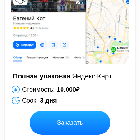
Полная упаковка
Яндекс Карт
Стоимость:
10.000₽
Срок:
3 дня
Заказать
Что входит
Регистрация кабинета
Заполнение карточки
Добавление сайта
Добавление телефонов
Добавление графика работы
Подтверждение точки
через модерацию
Добавление фото (до 10)
Добавление услуг (до 10)
Инструкции по работе с