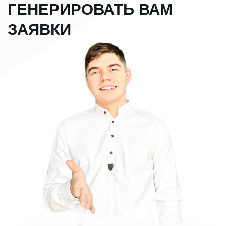
Евгений Кот
Наверх ↑
Дизайн | Маркетинг
Создание сайта "Под
Главная
ключ"
Портфолио
Настройка рекламы
Обучение
Яндекс Директ
Калькулятор
Настройка ВК рекламы
Обучение "Научу
Кейсы
создавать сайты"
Отзывы
Обучение
Блог
"Профессиональный
Директ"
© Copyright.
ИП НИКИТЕНКО ЕВГЕНИЙ СЕРГЕЕВИЧ
ИНН 613304187278 / ОГРНИП 325619600196681
Политика конфиденциальности
Оферта на создание и продвижение сайта
Оферта на обучение
Видео
Создание сайта
СМОТРЕТЬ
З
аявки по 100₽
evgeniykot.ru
В TELEGRAM