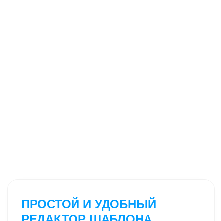
Реклама -
25.000₽
Эффективная настройка Директа
на Поиск + РСЯ с защитой
от скликивания бюджета.
Итог:
заявки с гарантией
577 заявок
Понимаю, что не всем комфортно
платить за сайт 70.000₽, поэтому я
сделал данное обучение.