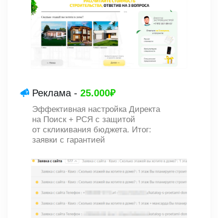
ОБУЧЕНИЮ
Выбрать тариф
Евгений Кот
Наверх ↑
Дизайн | Маркетинг
© Copyright. Все права защищены |
Политика
конфиденциальности
|
Оферта на разработку
|
Оферта на обучение