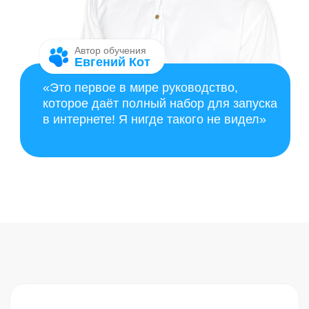
делать красивые сайты
Фрилансеры,
которые хотят
зарабатывать
на
сайтах, настраивать рекламу, и
давать результат своим заказчикам
КАКИЕ ПРОБЛЕМЫ
ОНО РЕШАЕТ?
Слив денег на неграмотных
специалистов
Если вам надоело заказывать 3-4-5
мёртвых сайтов, с которых нет заявок