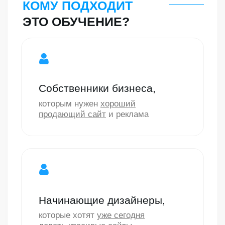
Слив денег на рекламу
Когда настройки от маркетологов
сливают бюджет в трубу
Нет заявок и
продаж
Бизнес на паузе. Клиенты идут
к конкурентам, а не к вам
Сэкономьте до 50−100т.₽
на дизайнерах,
программистах и маркетологах. Пройдите
обучение