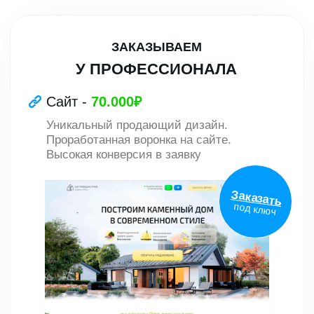
Задать вопрос
Соглашаюсь с
обработкой данных
Написать
Написать
в WhatsApp
в Telegram
СЭКОНОМЬТЕ ДО 100.000
РУБЛЕЙ НА ДИЗАЙНЕРАХ,
ПРОГРАММИСТАХ И
МАРКЕТОЛОГАХ.
СОЗДАЙТЕ
ВСЁ САМИ ПО МОЕМУ