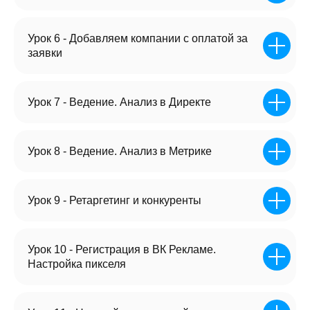
СКОЛЬКО БЫ ВСЁ
Урок 6 - Добавляем компании с оплатой за
СТОИЛО
ПОД ЗАКАЗ?
заявки
Давайте подсчитаем в 2-х вариантах, если
заказывать разработку сайта и настройку рекламы
«Под ключ», какой бюджет нам бы понадобился?
Урок 7 - Ведение. Анализ в Директе
ЗАКАЗЫВАЕМ
БЮДЖЕТНО
Урок 8 - Ведение. Анализ в Метрике
Сайт -
15.000₽
Самая обычная шаблонная ерунда,
с которой не будет продаж. 80%
Урок 9 - Ретаргетинг и конкуренты
заказчиков приходят ко мне с такими
сайтами
Урок 10 - Регистрация в ВК Рекламе.
Настройка пикселя