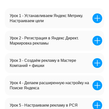
Тильда - самая лёгкая и простая система
управления сайтом. Справится любой
Урок 1 - Устанавливаем Яндекс Метрику.
новичок
Настраиваем цели
Не нужно
Не нужно уметь
Урок 2 - Регистрация в Яндекс Директ.
разбираться
писать код или
Маркировка рекламы
в дизайне
верстать
Урок 3 - Создаём рекламу в Мастере
В обучении вы получаете готовую
Компаний + фишки
систему,
которая будет пожизненно
генерировать вам заявки
Урок 4 - Делаем расширенную настройку на
Поиске Яндекса
Тарифы на обучение
Урок 5 - Настраиваем рекламу в РСЯ