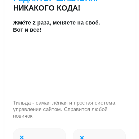
Мне нравится! Сколько стоит?
ТАРИФЫ
НА ОБУЧЕНИЕ
Листайте вправо/влево
Только шаблон
Site
Reklama
Тариф
Сайт-шаблон
Видеоуроки по сайту
Настройка рекламы
в Яндекс Директе
Настройка ВК рекламы
Исходники картинок
для сайта