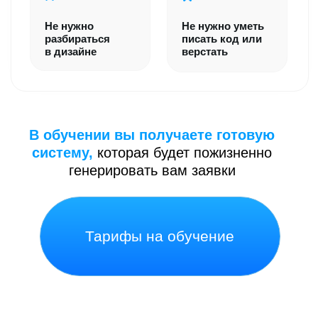
Обновление блоков
шаблона
Доступ в закрытый чат
Telegram
Стоимость:
15.000₽
15.000₽
9.900₽
9.900₽
Для тарифа Site доступ
к обучающей платформе
открывается на 3 месяца. Для
тарифа VIP доступ на 1 год
Продажи закрыты
Продажи закрыты
ВНИМАНИЕ! ПРОДАЖИ ДАННОГО
ОБУЧЕНИЯ ЗАКРЫТЫ.
ВЫ МОЖЕТЕ ВЫБРАТЬ ДРУГОЕ
ОБУЧЕНИЕ НА
ЭТОЙ СТРАНИЦЕ