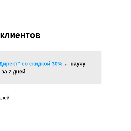
 клиентов
ирект" со скидкой 30%
←
научу
за 7 дней
дней: