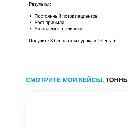
СМОТРИТЕ МОИ КЕЙСЫ.
ТОННЫ ЗАЯ
Результат:
Постоянный поток пациентов
Рост прибыли
Узнаваемость клиники
Получите 3 бесплатных урока в Telegram!
Строительство домов в Перми -
TSD-BUILD
Настройка:
Яндекс Директ
Заявок за месяц:
601
Средняя цена заявки:
295₽
Подробнее