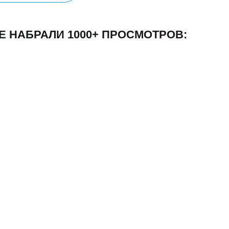
ТЕ
ПЕРВУЮ
 Яндекс
Евгений Кот
4.9
 горячих
Дизайнер, маркетолог