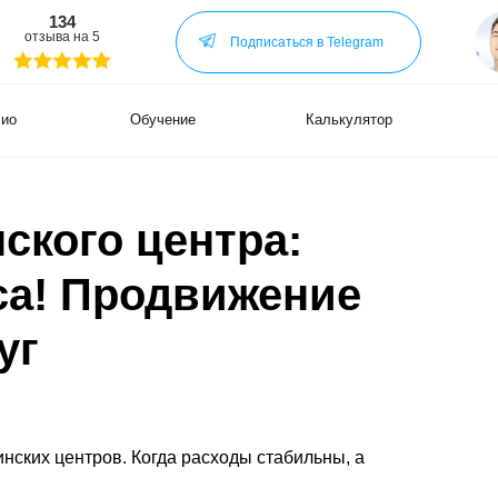
34
Нужен са
а на 5
Нужна ре
Подписаться в Telegram
По другим
Обучение
Калькулятор
Кейсы
ского центра:
БОЛЬШ
В МОЁ
са! Продвижение
Подп
в Tele
уг
а ещё..
Я ВЫП
ских центров. Когда расходы стабильны, а
ОБУЧЕ