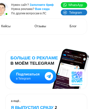
WhatsApp
йт?
Заполните бриф
клама?
Вам сюда
Telegram
 вопросам в ЛС
Отзывы
Блог
Е О РЕКЛАМЕ
М TELEGRAM
исаться
gram
УСТИЛ СРАЗУ
2
НИЯ. СМОТРИТЕ!
Научу создавать сайты и