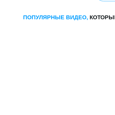
НУЖНЫ КЛИЕНТЫ?
ОТЛИЧНО! ЖМИ
«ОБСУДИТЬ ПРОЕКТ» И ПОЛУЧИТЕ 
ТОННУ ЗАЯВОК
ЧЕРЕЗ 7 ДНЕЙ
1
2
Изучу ваше направление и
Настрою рекламу в
создам
продающий сайт
Директе, и
приведу
"Под ключ"
клиентов!