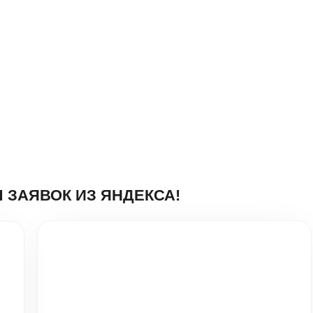
ВОК ИЗ ЯНДЕКСА!
Натяжные потолки в Москве -
ДизайнПотолок
Настройка:
Яндекс Директ
Заявок за месяц:
159
Средняя цена заявки:
341₽
Подробнее