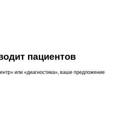
водит пациентов
Запускайте 
центр» или «диагностика», ваше предложение
и
зарабатыв