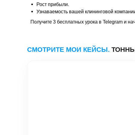
Рост прибыли.
Узнаваемость вашей клининговой компании
Получите 3 бесплатных урока в Telegram и на
Строительство домов в Перми -
TSD-BUILD
Настройка:
Яндекс Директ
Заявок за месяц:
601
Средняя цена заявки:
295₽
Подробнее