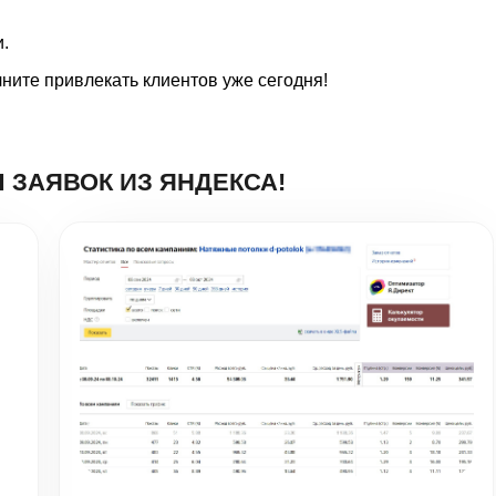
.
чните привлекать клиентов уже сегодня!
Натяжные потолки в Москве -
ДизайнПотолок
Настройка:
Яндекс Директ
Заявок за месяц:
159
Средняя цена заявки:
341₽
Подробнее