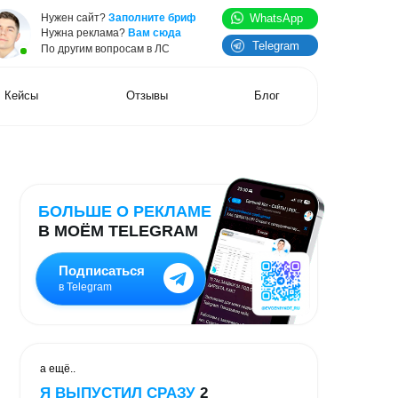
WhatsApp
йт?
Заполните бриф
клама?
Вам сюда
Telegram
 вопросам в ЛС
Отзывы
Блог
Е О РЕКЛАМЕ
М TELEGRAM
исаться
gram
УСТИЛ СРАЗУ
2
НИЯ. СМОТРИТЕ!
Научу создавать сайты и