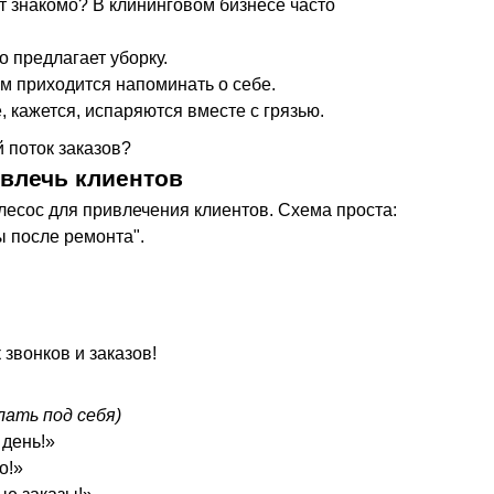
ит знакомо? В клининговом бизнесе часто
о предлагает уборку.
м приходится напоминать о себе.
 кажется, испаряются вместе с грязью.
 поток заказов?
ивлечь клиентов
лесос для привлечения клиентов. Схема проста:
ы после ремонта".
Запускайте 
и
зарабатыв
звонков и заказов!
лать под себя)
 день!»
о!»