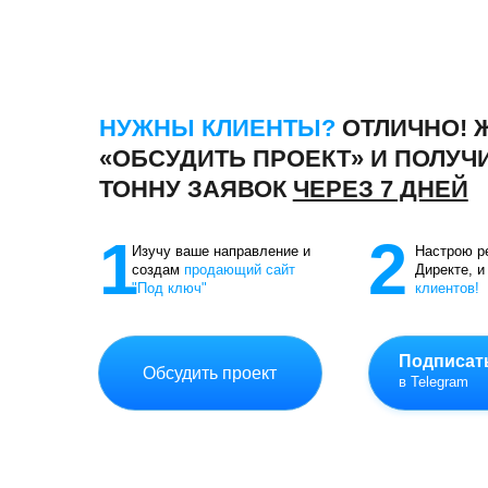
Видео
Евгений Кот
© Copyright. Все права защищены |
По
З
аявки по 100₽
из Яндек
Дизайн | Маркетинг
Оферта на разработку
|
О