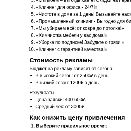
«Мы моем – вы отдыхаете! Скидки на перв
«Клининг для офиса • 24/7!»
«Чистота в доме за 1 день! Вызывайте нас
«Промышленный клининг • Выгодно для би
«Мы убираем всё: от ковра до потолка!»
«Химчистка мебели у вас дома!»
«Уборка по подписке! Забудьте о грязи!»
«Клининг с гарантией качества!»
Стоимость рекламы
Бюджет на рекламу зависит от сезона:
В высокий сезон: от 2500₽ в день.
В низкий сезон: 1200₽ в день.
Результаты:
Цена заявки: 400-600₽.
Средний чек: от 3000₽.
Как снизить цену привлечения
Выберите правильное время: