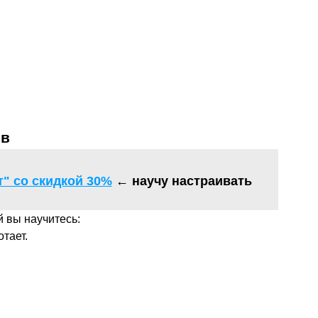
ов
" со скидкой 30%
←
научу настраивать
 вы научитесь:
тает.
ВОК ИЗ ЯНДЕКСА!