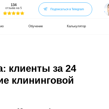
34
Нужен са
а на 5
Нужна ре
Подписаться в Telegram
По другим
Обучение
Калькулятор
Кейсы
БОЛЬШ
В МОЁ
: клиенты за 24
Подп
в Tele
ие клининговой
а ещё..
Я ВЫП
ОБУЧЕ