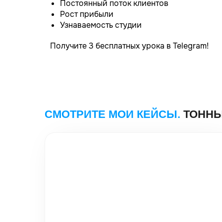
Постоянный поток клиентов
Рост прибыли
Узнаваемость студии
Получите 3 бесплатных урока в Telegram!
Строительство домов в Перми -
TSD-BUILD
Настройка:
Яндекс Директ
Заявок за месяц:
601
Средняя цена заявки:
295₽
Подробнее