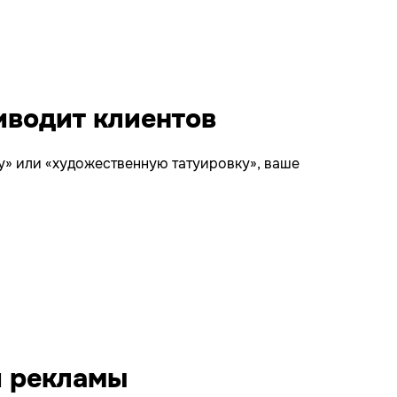
иводит клиентов
ту» или «художественную татуировку», ваше
Запускайте
заказ и
зар
я рекламы