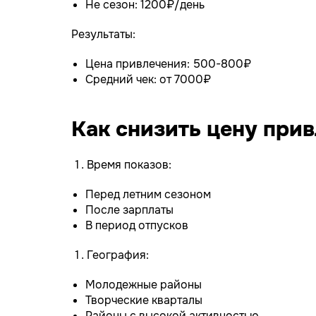
Не сезон: 1200₽/день
Результаты:
Цена привлечения: 500-800₽
Средний чек: от 7000₽
Как снизить цену при
Время показов:
Перед летним сезоном
После зарплаты
В период отпусков
География:
Молодежные районы
Творческие кварталы
Районы с высокой активностью