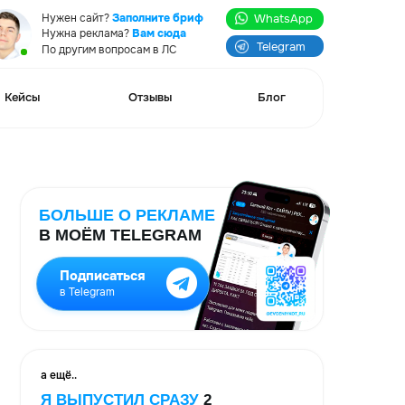
WhatsApp
йт?
Заполните бриф
клама?
Вам сюда
Telegram
 вопросам в ЛС
Отзывы
Блог
Е О РЕКЛАМЕ
М TELEGRAM
исаться
gram
УСТИЛ СРАЗУ
2
НИЯ. СМОТРИТЕ!
Научу создавать сайты