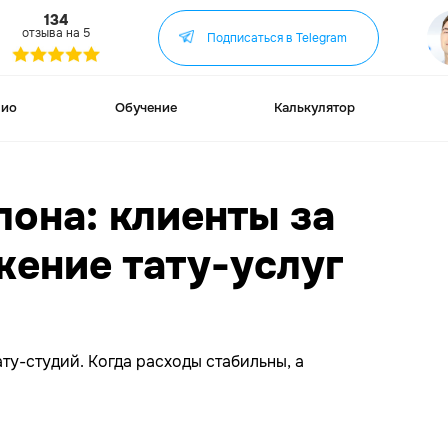
34
Нужен са
а на 5
Нужна ре
Подписаться в Telegram
По другим
Обучение
Калькулятор
Кейсы
лона: клиенты за
БОЛЬШ
В МОЁ
жение тату-услуг
Подп
в Tele
ту-студий. Когда расходы стабильны, а
а ещё..
Я ВЫП
ОБУЧЕ