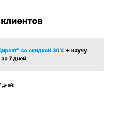
 клиентов
ирект" со скидкой 30%
←
научу
за 7 дней
 дней:
ВОК ИЗ ЯНДЕКСА!