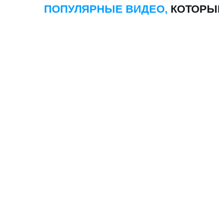
НУЖНЫ КЛИЕНТЫ?
ОТЛИЧНО! ЖМИ
«ОБСУДИТЬ ПРОЕКТ» И ПОЛУЧИТЕ 
ТОННУ ЗАЯВОК
ЧЕРЕЗ 7 ДНЕЙ
1
2
Изучу ваше направление и
Настрою рекламу 
создам
продающий сайт
Директе, и
привед
"Под ключ"
клиентов!
Подписаться
Обсудить проект
в Telegram