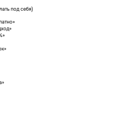
лать под себя)
латно»
дход»
%»
ок»
а»