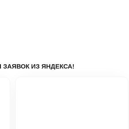
Натяжные потолки в Москве -
ДизайнПотолок
Настройка:
Яндекс Директ
Заявок за месяц:
159
Средняя цена заявки:
341₽
Подробнее