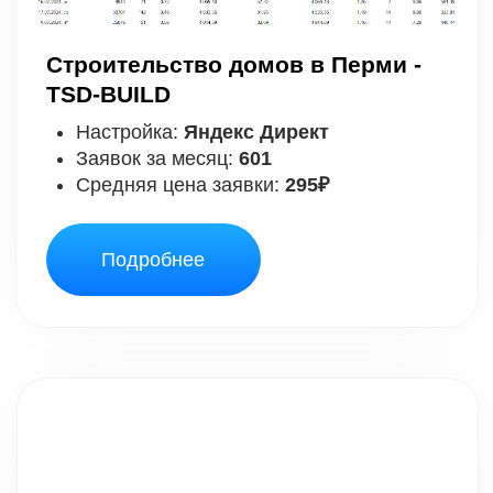
Больше кейсов
БОЛЬШЕ О РЕКЛАМЕ
В МОЁМ TELEGRAM
Подписаться
в Telegram
а ещё..
Я ВЫПУСТИЛ СРАЗУ
2
ОБУЧЕНИЯ. СМОТРИТЕ!
Научу создавать сайты
и зарабатывать от
100 т.
₽/мес