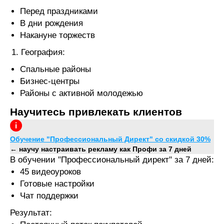
Перед праздниками
В дни рождения
СМОТРИТЕ МОИ КЕЙСЫ.
ТОННЫ
Накануне торжеств
ЗАЯВОК ИЗ ЯНДЕКСА!
География:
Спальные районы
Бизнес-центры
Районы с активной молодежью
Научитесь привлекать клиентов
Обучение "Профессиональный Директ" со скидкой 30%
Строительство домов в Перми -
←
научу настраивать рекламу как Профи за 7 дней
TSD-BUILD
В обучении "Профессиональный директ" за 7 дней:
45 видеоуроков
Настройка:
Яндекс Директ
Заявок за месяц:
601
Готовые настройки
Средняя цена заявки:
295₽
Чат поддержки
Результат:
Подробнее