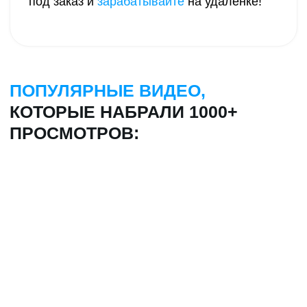
2
Настрою рекламу в Яндекс Директе,
и
приведу горячих клиентов!
4.9
Евгений Кот
Дизайнер, маркетолог
Обсудить проект
Подписаться
в Telegram
© Copyright. Все права защищены |
Политика
конфиденциальности
|
Оферта на разработку
|
Оферта
на обучение
Меню сайта
Видео
СМОТРЕТЬ
З
аявки по 100₽
В TELEGRAM