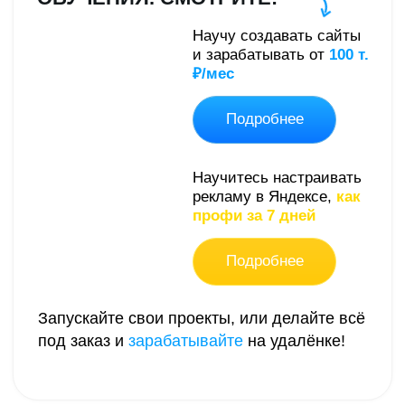
Дизайнер, маркетолог
Обсудить проект
Подписаться
в Telegram
© Copyright. Все права защищены |
Политика
конфиденциальности
|
Оферта на разработку
|
Оферта
на обучение
Меню сайта
Видео
СМОТРЕТЬ
З
аявки по 100₽
В TELEGRAM
из Яндекса