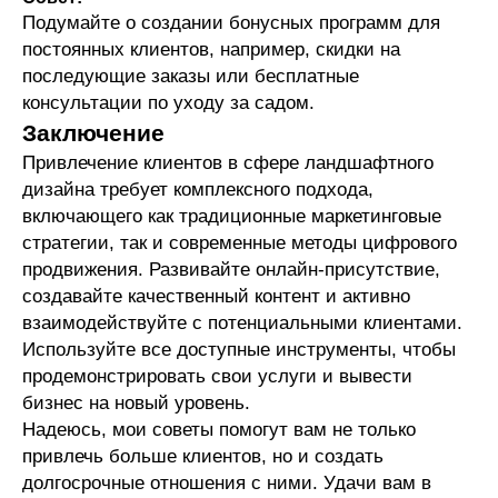
Подумайте о создании бонусных программ для
постоянных клиентов, например, скидки на
последующие заказы или бесплатные
консультации по уходу за садом.
Заключение
Натяжные потолки в Москве -
ДизайнПотолок
Привлечение клиентов в сфере ландшафтного
дизайна требует комплексного подхода,
Настройка:
Яндекс Директ
включающего как традиционные маркетинговые
Заявок за месяц:
159
Средняя цена заявки:
341₽
стратегии, так и современные методы цифрового
продвижения. Развивайте онлайн-присутствие,
создавайте качественный контент и активно
Подробнее
взаимодействуйте с потенциальными клиентами.
Используйте все доступные инструменты, чтобы
продемонстрировать свои услуги и вывести
бизнес на новый уровень.
Больше кейсов
Надеюсь, мои советы помогут вам не только
привлечь больше клиентов, но и создать
долгосрочные отношения с ними. Удачи вам в