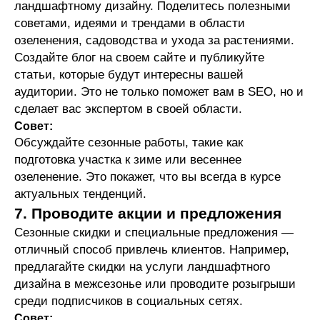
ландшафтному дизайну. Поделитесь полезными
советами, идеями и трендами в области
озеленения, садоводства и ухода за растениями.
Создайте блог на своем сайте и публикуйте
статьи, которые будут интересны вашей
аудитории. Это не только поможет вам в SEO, но и
сделает вас экспертом в своей области.
Совет:
Строительство домов в Перми -
Обсуждайте сезонные работы, такие как
TSD-BUILD
подготовка участка к зиме или весеннее
Настройка:
Яндекс Директ
Заявок за месяц:
601
озеленение. Это покажет, что вы всегда в курсе
Средняя цена заявки:
295₽
актуальных тенденций.
7. Проводите акции и предложения
Подробнее
Сезонные скидки и специальные предложения —
отличный способ привлечь клиентов. Например,
предлагайте скидки на услуги ландшафтного
дизайна в межсезонье или проводите розыгрыши
среди подписчиков в социальных сетях.
Совет: