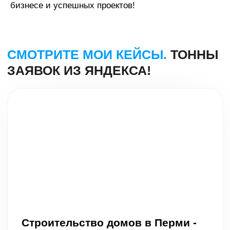
бизнесе и успешных проектов!
БОЛЬШЕ О РЕКЛАМЕ
В МОЁМ TELEGRAM
Подписаться
в Telegram
а ещё..
Я ВЫПУСТИЛ СРАЗУ
2
ОБУЧЕНИЯ. СМОТРИТЕ!
Научу создавать сайты
и зарабатывать от
100 т.
₽/мес
Подробнее
Научитесь настраивать
рекламу в Яндексе,
как
профи за 7 дней