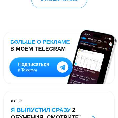
НУЖНЫ КЛИЕНТЫ?
ОТЛИЧНО!
ЖМИТЕ «ОБСУДИТЬ ПРОЕКТ»
И ПОЛУЧИТЕ ПЕРВУЮ ТОННУ
ЗАЯВОК
ЧЕРЕЗ 7 ДНЕЙ
1
Изучу ваше направление и создам
продающий сайт "Под ключ"
2
Настрою рекламу в Яндекс Директе,
и
приведу горячих клиентов!
4.9
Евгений Кот